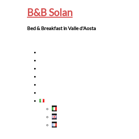
Vai
B&B Solan
al
contenuto
Bed & Breakfast in Valle d'Aosta
Mostra/Nascondi
menu
Camere
Prezzi
Prenota
Via Francigena
Dintorni
Contatti